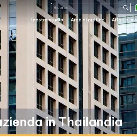
Il nostro studio
Aree di pratica
Affari e in
azienda in Thailandia