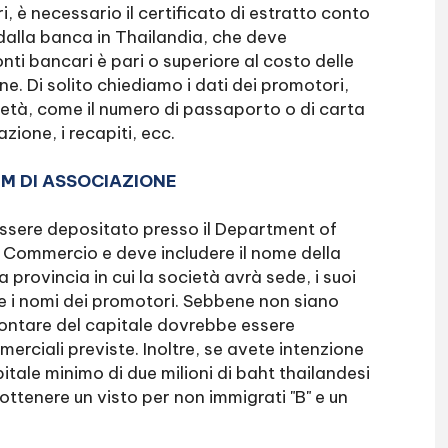
, è necessario il certificato di estratto conto
 dalla banca in Thailandia, che deve
nti bancari è pari o superiore al costo delle
e. Di solito chiediamo i dati dei promotori,
cietà, come il numero di passaporto o di carta
azione, i recapiti, ecc.
M DI ASSOCIAZIONE
sere depositato presso il Department of
 Commercio e deve includere il nome della
provincia in cui la società avrà sede, i suoi
e e i nomi dei promotori. Sebbene non siano
ammontare del capitale dovrebbe essere
rciali previste. Inoltre, se avete intenzione
itale minimo di due milioni di baht thailandesi
ottenere un visto per non immigrati "B" e un