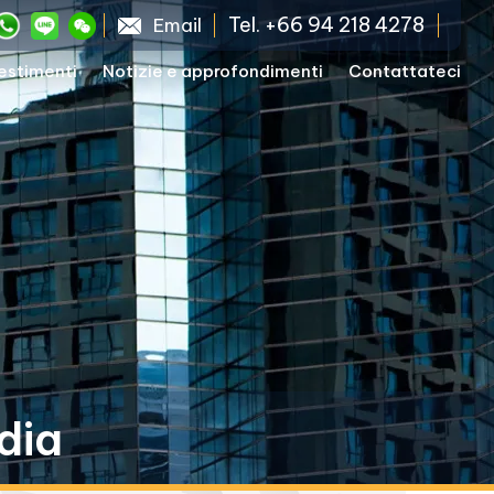
Tel. +66 94 218 4278
Email
vestimenti
Notizie e approfondimenti
Contattateci
dia