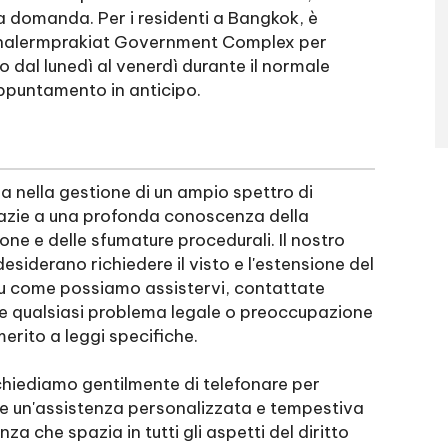
la domanda. Per i residenti a Bangkok, è
 Chalermprakiat Government Complex per
o dal lunedì al venerdì durante il normale
 appuntamento in anticipo.
 nella gestione di un ampio spettro di
 grazie a una profonda conoscenza della
one e delle sfumature procedurali. Il nostro
esiderano richiedere il visto e l'estensione del
 su come possiamo assistervi, contattate
are qualsiasi problema legale o preoccupazione
erito a leggi specifiche.
i chiediamo gentilmente di telefonare per
e un'assistenza personalizzata e tempestiva
a che spazia in tutti gli aspetti del diritto