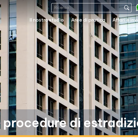
Il nostro studio
Aree di pratica
Affari e in
e procedure di estradiz