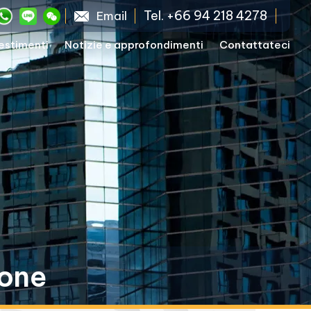
Tel. +66 94 218 4278
Email
vestimenti
Notizie e approfondimenti
Contattateci
ione