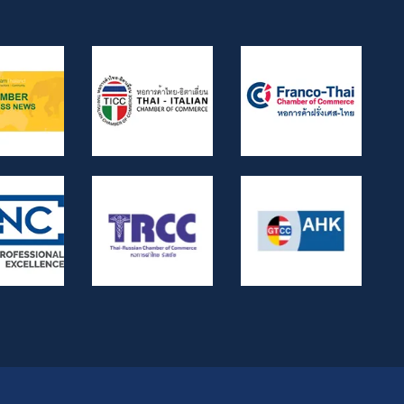
6056/2539, Dika 6412/2560, Dika
2744/2562, and Dika 4048/2528.