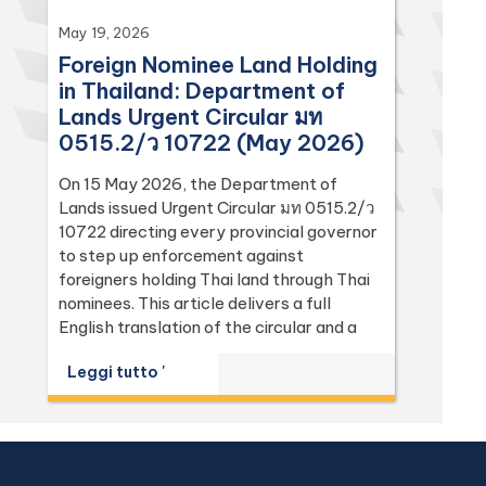
May 19, 2026
Foreign Nominee Land Holding
in Thailand: Department of
Lands Urgent Circular มท
0515.2/ว 10722 (May 2026)
On 15 May 2026, the Department of
Lands issued Urgent Circular มท 0515.2/ว
10722 directing every provincial governor
to step up enforcement against
foreigners holding Thai land through Thai
nominees. This article delivers a full
English translation of the circular and a
focused analysis of the Land Code
Leggi tutto '
(Sections 74, 86, 94, 96 bis, 97, 98, 111,
112, 113) and the Penal Code (Sections 137
and 267) it relies on, with the leading
Supreme Court (Dika) authorities including
Dika 344/2511, Dika 1038/2538, Dika