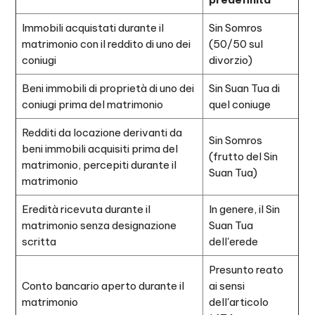
Immobili acquistati durante il
Sin Somros
matrimonio con il reddito di uno dei
(50/50 sul
coniugi
divorzio)
Beni immobili di proprietà di uno dei
Sin Suan Tua di
coniugi prima del matrimonio
quel coniuge
Redditi da locazione derivanti da
Sin Somros
beni immobili acquisiti prima del
(frutto del Sin
matrimonio, percepiti durante il
Suan Tua)
matrimonio
Eredità ricevuta durante il
In genere, il Sin
matrimonio senza designazione
Suan Tua
scritta
dell'erede
Presunto reato
Conto bancario aperto durante il
ai sensi
matrimonio
dell'articolo