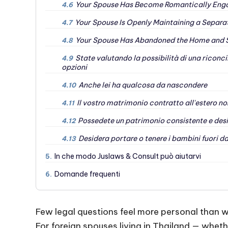
Your Spouse Has Become Romantically Enga
4.6
Your Spouse Is Openly Maintaining a Separa
4.7
Your Spouse Has Abandoned the Home and 
4.8
State valutando la possibilità di una riconc
4.9
opzioni
Anche lei ha qualcosa da nascondere
4.10
Il vostro matrimonio contratto all'estero no
4.11
Possedete un patrimonio consistente e des
4.12
Desidera portare o tenere i bambini fuori d
4.13
In che modo Juslaws & Consult può aiutarvi
5.
Domande frequenti
6.
Few legal questions feel more personal than wh
For foreign spouses living in Thailand — wheth