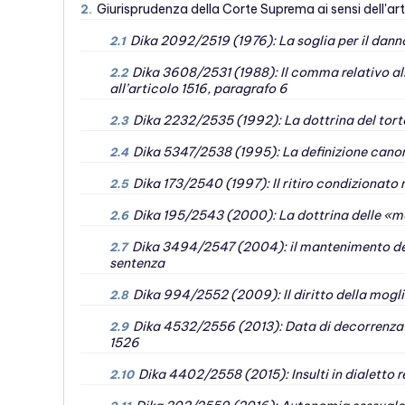
Giurisprudenza della Corte Suprema ai sensi dell'arti
2.
Dika 2092/2519 (1976): La soglia per il danno 
2.1
Dika 3608/2531 (1988): Il comma relativo all
2.2
all’articolo 1516, paragrafo 6
Dika 2232/2535 (1992): La dottrina del torto
2.3
Dika 5347/2538 (1995): La definizione canoni
2.4
Dika 173/2540 (1997): Il ritiro condizionato
2.5
Dika 195/2543 (2000): La dottrina delle «ma
2.6
Dika 3494/2547 (2004): il mantenimento dei f
2.7
sentenza
Dika 994/2552 (2009): Il diritto della moglie
2.8
Dika 4532/2556 (2013): Data di decorrenza de
2.9
1526
Dika 4402/2558 (2015): Insulti in dialetto re
2.10