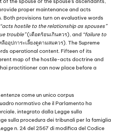
lt of the spouse or the spouse’s ascendants,
o provide proper maintenance and acts
es. Both provisions turn on evaluative words
“acts hostile to the relationship as spouses”
ue trouble”
(เดือดร้อนเกินควร), and
“failure to
หลืออุปการะเลี้ยงดูตามสมควร). The Supreme
ds operational content. Fifteen of its
rent map of the hostile-acts doctrine and
hai practitioner can now place before a
i sentenze come un unico corpus
quadro normativo che il Parlamento ha
ciale, integrato dalla Legge sulla
ge sulla procedura dei tribunali per la famiglia
 Legge n. 24 del 2567 di modifica del Codice