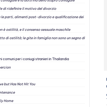
oniugale e la dottrina dello stupro coniugale
 di ridefinire il motivo del divorzio
e parti, alimenti post-divorzio e qualificazione dei
 è ostilità, e il consenso sessuale maschile
o di ostilità; le gite in famiglia non sono un segno di
ni comuni per i coniugi stranieri in Thailandia
oercion
ve but Has Not Hit You
intenance
ily Home