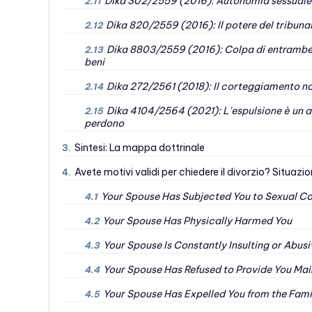
Dika 302/2559 (2016): Autonomia sessuale c
2.11
Dika 820/2559 (2016): Il potere del tribunale
2.12
Dika 8803/2559 (2016): Colpa di entrambe l
2.13
beni
Dika 272/2561 (2018): Il corteggiamento non
2.14
Dika 4104/2564 (2021): L'espulsione è un att
2.15
perdono
Sintesi: La mappa dottrinale
3.
Avete motivi validi per chiedere il divorzio? Situazio
4.
Your Spouse Has Subjected You to Sexual C
4.1
Your Spouse Has Physically Harmed You
4.2
Your Spouse Is Constantly Insulting or Abusi
4.3
Your Spouse Has Refused to Provide You Ma
4.4
Your Spouse Has Expelled You from the Fam
4.5