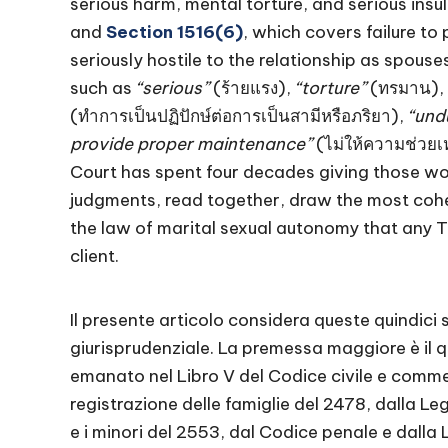
serious harm, mental torture, and serious insu
and
Section 1516(6)
, which covers failure t
seriously hostile to the relationship as spous
such as
“serious”
(ร้ายแรง),
“torture”
(ทรมาน),
(ทำการเป็นปฏิปักษ์ต่อการเป็นสามีหรือภริยา),
“und
provide proper maintenance”
(ไม่ให้ความช่วยเ
Court has spent four decades giving those wor
judgments, read together, draw the most cohe
the law of marital sexual autonomy that any T
client.
Il presente articolo considera queste quindic
giurisprudenziale. La premessa maggiore è il 
emanato nel Libro V del Codice civile e commer
registrazione delle famiglie del 2478, dalla Leg
e i minori del 2553, dal Codice penale e dalla