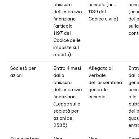
chiusura
annuale (art.
annu
dell'esercizio
1139 del
(arti
finanziario
Codice civile)
dell
(articolo
sulla
1197 del
cont
Codice delle
imposte sul
reddito)
Società per
Entro 4 mesi
Allegato al
Entr
azioni
dalla
verbale
dall
chiusura
dell'assemblea
gene
dell'esercizio
generale
annu
finanziario
annuale
alla
(Legge sulle
pubb
società per
del b
azioni del
quot
2535)
entr
Filiale estera,
Non
Non
Entr