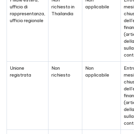
ufficio di
richiesto in
applicabile
mesi
rappresentanza,
Thailandia
chiu
ufficio regionale
dell'
finan
(arti
dell
sulla
cont
Unione
Non
Non
Entr
registrata
richiesto
applicabile
mesi
chiu
dell'
finan
(arti
dell
sulla
cont