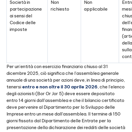
Società in
Non
Non
Entr
partecipazione
richiesto
applicabile
mesi
ai sensi del
chiu
Codice delle
dell'
imposte
finan
(arti
dell
sulla
cont
Per un’entità con esercizio finanziario chiuso al 31
dicembre 2025, ciò significa che l’assemblea generale
annuale di una società per azioni deve, in linea di principio,
tenersi
entro e non oltre il 30 aprile 2026
, che l’elenco
degli azionisti (Bor Or Jor 5) deve essere depositato
entro 14 giorni dall’assemblea e che il bilancio certificato
deve pervenire al Dipartimento per lo Sviluppo delle
Imprese entro un mese dall’assemblea. Il termine di 150
giorni fissato dal Dipartimento delle Entrate per la
presentazione della dichiarazione dei redditi delle società