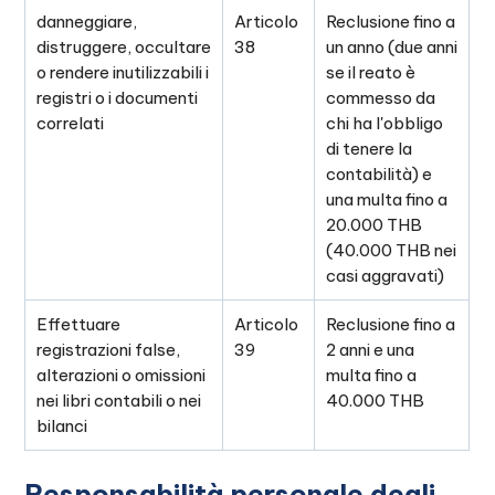
danneggiare,
Articolo
Reclusione fino a
distruggere, occultare
38
un anno (due anni
o rendere inutilizzabili i
se il reato è
registri o i documenti
commesso da
correlati
chi ha l'obbligo
di tenere la
contabilità) e
una multa fino a
20.000 THB
(40.000 THB nei
casi aggravati)
Effettuare
Articolo
Reclusione fino a
registrazioni false,
39
2 anni e una
alterazioni o omissioni
multa fino a
nei libri contabili o nei
40.000 THB
bilanci
Responsabilità personale degli