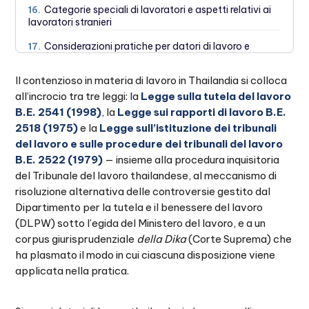
Categorie speciali di lavoratori e aspetti relativi ai
16.
lavoratori stranieri
Considerazioni pratiche per datori di lavoro e
17.
dipendenti
Il contenzioso in materia di lavoro in Thailandia si colloca
Domande frequenti sul contenzioso in materia di
18.
lavoro in Thailandia
all’incrocio tra tre leggi: la
Legge sulla tutela del lavoro
B.E. 2541 (1998)
, la
Legge sui rapporti di lavoro B.E.
Conclusione: come agire in caso di controversia di
19.
2518 (1975)
e la
Legge sull’istituzione dei tribunali
lavoro in Thailandia
del lavoro e sulle procedure dei tribunali del lavoro
B.E. 2522 (1979)
— insieme alla procedura inquisitoria
del Tribunale del lavoro thailandese, al meccanismo di
risoluzione alternativa delle controversie gestito dal
Dipartimento per la tutela e il benessere del lavoro
(DLPW) sotto l’egida del Ministero del lavoro, e a un
corpus giurisprudenziale
della Dika
(Corte Suprema) che
ha plasmato il modo in cui ciascuna disposizione viene
applicata nella pratica.