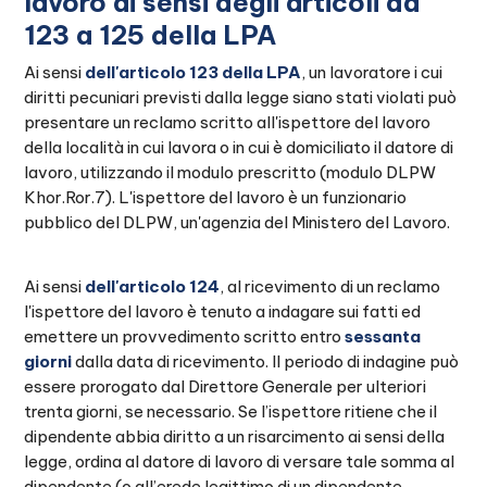
lavoro ai sensi degli articoli da
123 a 125 della LPA
Ai sensi
dell'articolo 123 della LPA
, un lavoratore i cui
diritti pecuniari previsti dalla legge siano stati violati può
presentare un reclamo scritto all'ispettore del lavoro
della località in cui lavora o in cui è domiciliato il datore di
lavoro, utilizzando il modulo prescritto (modulo DLPW
Khor.Ror.7). L'ispettore del lavoro è un funzionario
pubblico del DLPW, un'agenzia del Ministero del Lavoro.
Ai sensi
dell'articolo 124
, al ricevimento di un reclamo
l'ispettore del lavoro è tenuto a indagare sui fatti ed
emettere un provvedimento scritto entro
sessanta
giorni
dalla data di ricevimento. Il periodo di indagine può
essere prorogato dal Direttore Generale per ulteriori
trenta giorni, se necessario. Se l’ispettore ritiene che il
dipendente abbia diritto a un risarcimento ai sensi della
legge, ordina al datore di lavoro di versare tale somma al
dipendente (o all’erede legittimo di un dipendente