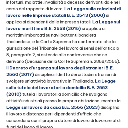
infortuni, malattie, invalidità o decesso derivanti da e nel
corso del rapporto di lavoro.
La Legge sulle relazioni di
lavoro nelle imprese statali B.E. 2543 (2000)
si
applica ai dipendenti delle imprese statali.
La Legge sul
lavoro marittimo B.E. 2558 (2015)
si applica ai
marittimi imbarcati su navi battenti bandiera
thailandese, e la Corte Suprema ha confermato che la
giurisdizione del Tribunale del lavoro ai sensi dell’articolo
8, paragrafo 2, si estende alle controversie che ne
derivano (Decisione della Corte Suprema n. 2868/2566).
Il Decreto d’urgenza sul lavoro degli stranieri B.E.
2560 (2017)
disciplina il diritto dei cittadini stranieri di
svolgere un’attività lavorativa in Thailandia.
La Legge
sulla tutela dei lavoratori a domicilio B.E. 2553
(2010)
tutela i lavoratori a domicilio che svolgono
attività industriali presso la propria abitazione, mentre la
Legge sul lavoro da casa B.E. 2566 (2023)
disciplina
il lavoro a distanza per i dipendenti d’ufficio che
concordano con il proprio datore di lavoro di lavorare al di
fuori del luogo di lavoro.