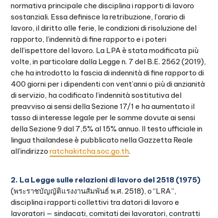
normativa principale che disciplina i rapporti di lavoro
sostanziali. Essa definisce la retribuzione, l’orario di
lavoro, il diritto alle ferie, le condizioni di risoluzione del
rapporto, l’indennità di fine rapporto e i poteri
dell’ispettore del lavoro. La LPA è stata modificata più
volte, in particolare dalla Legge n. 7 del B.E. 2562 (2019),
che ha introdotto la fascia di indennità di fine rapporto di
400 giorni per i dipendenti con vent’anni o più di anzianità
di servizio, ha codificato l’indennità sostitutiva del
preavviso ai sensi della Sezione 17/1 e ha aumentato il
tasso di interesse legale per le somme dovute ai sensi
della Sezione 9 dal 7,5% al 15% annuo. Il testo ufficiale in
lingua thailandese è pubblicato nella Gazzetta Reale
all'indirizzo
ratchakitcha.soc.go.th
.
2. La Legge sulle relazioni di lavoro del 2518 (1975)
(พระราชบัญญัติแรงงานสัมพันธ์ พ.ศ. 2518), o “LRA”,
disciplina i rapporti collettivi tra datori di lavoro e
lavoratori — sindacati, comitati dei lavoratori, contratti