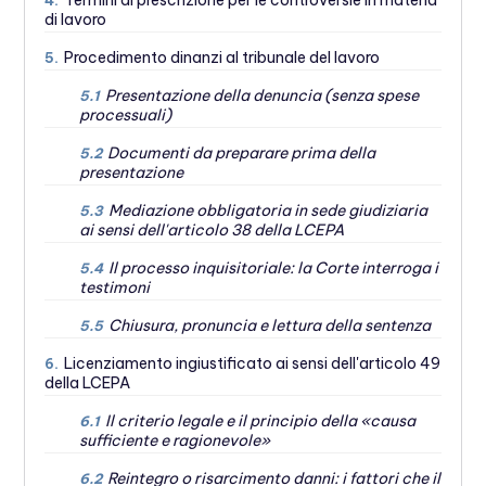
Termini di prescrizione per le controversie in materia
4.
di lavoro
Procedimento dinanzi al tribunale del lavoro
5.
Presentazione della denuncia (senza spese
5.1
processuali)
Documenti da preparare prima della
5.2
presentazione
Mediazione obbligatoria in sede giudiziaria
5.3
ai sensi dell'articolo 38 della LCEPA
Il processo inquisitoriale: la Corte interroga i
5.4
testimoni
Chiusura, pronuncia e lettura della sentenza
5.5
Licenziamento ingiustificato ai sensi dell'articolo 49
6.
della LCEPA
Il criterio legale e il principio della «causa
6.1
sufficiente e ragionevole»
Reintegro o risarcimento danni: i fattori che il
6.2