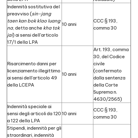
Indennità sostitutiva del
preavviso (
sin-jang
taen kan bok klao luang
CCC § 193,
10 anni
na
, detta anche
kha tok
comma 30
jai
) ai sensi dell'articolo
17/1 della LPA
Art. 193, comma
30, del Codice
Risarcimento danni per
civile
licenziamento illegittimo
(confermato
10 anni
ai sensi dell'articolo 49
dalla sentenza
della LCEPA
della Corte
Suprema n.
4630/2565)
Indennità speciale ai
CCC § 193,
sensi degli articoli da 120
10 anni
comma 30
a 122 della LPA
Stipendi, indennità per gli
straordinari, indennità