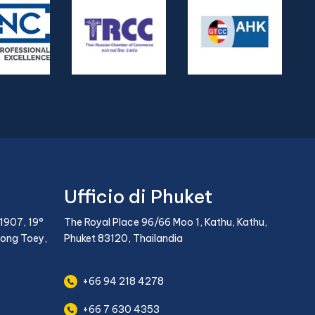
Ufficio di Phuket
1907, 19°
The Royal Place 96/66 Moo 1, Kathu, Kathu,
long Toey,
Phuket 83120, Thailandia
+66 94 218 4278
+66 7 630 4353