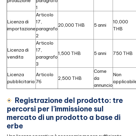
produzione
paragrafo
1
Articolo
Licenza di
17,
10,000
20,000 THB
5 anni
importazione
paragrafo
THB
2
Articolo
Licenza di
17,
1,500 THB
5 anni
750 THB
vendita
paragrafo
3
Come
Licenza
Articolo
Non
2,500 THB
da
pubblicitaria
76
applicabil
annuncio
Registrazione del prodotto: tre
percorsi per l'immissione sul
mercato di un prodotto a base di
erbe