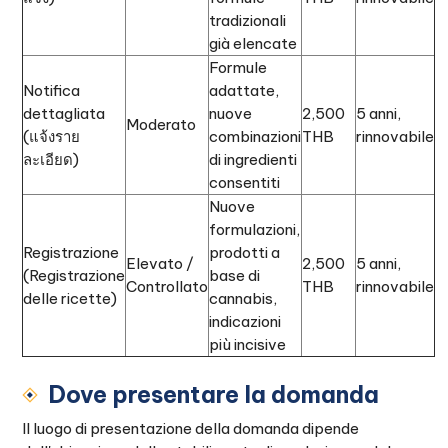
tradizionali
già elencate
Formule
Notifica
adattate,
dettagliata
nuove
2,500
5 anni,
Moderato
(แจ้งราย
combinazioni
THB
rinnovabile
ละเอียด)
di ingredienti
consentiti
Nuove
formulazioni,
Registrazione
prodotti a
Elevato /
2,500
5 anni,
(Registrazione
base di
Controllato
THB
rinnovabile
delle ricette)
cannabis,
indicazioni
più incisive
Dove presentare la domanda
Il luogo di presentazione della domanda dipende