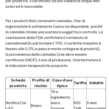
per prodotto. Il certificato ha una validità di cinque anni
solari ed è rinnovabile.
Per i prodotti finiti contenenti cannabis, l'iter di
registrazione è solitamente l'unica via disponibile, poiché
la cannabis rimane una sostanza soggetta a controllo. La
valutazione della FDA verificherà il contenuto di
cannabinoidi (in particolare il THC, il cui limite massimo è
fissato allo 0,2% in peso in molte categorie di prodotti),
la provenienza della cannabis (che deve essere
certificata GACP), il sito di produzione, l'etichettatura e
le indicazioni terapeutiche proposte.
Scheda
Profilo di
Caso d'uso
Tariffa
Validità
prodotto
rischio
tipico
Tè a
ingrediente
Notifica (จด
unico,
900
5 anni,
Basso
แจ้ง)
formule
THB
rinnovabile