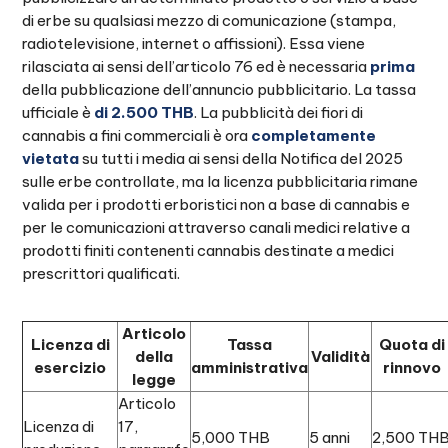
di erbe su qualsiasi mezzo di comunicazione (stampa,
radiotelevisione, internet o affissioni). Essa viene
rilasciata ai sensi dell’articolo 76 ed è necessaria
prima
della pubblicazione dell’annuncio pubblicitario. La tassa
ufficiale è
di 2.500 THB
. La pubblicità dei fiori di
cannabis a fini commerciali è ora
completamente
vietata
su tutti i media ai sensi della Notifica del 2025
sulle erbe controllate, ma la licenza pubblicitaria rimane
valida per i prodotti erboristici non a base di cannabis e
per le comunicazioni attraverso canali medici relative a
prodotti finiti contenenti cannabis destinate a medici
prescrittori qualificati.
Articolo
Licenza di
Tassa
Quota di
della
Validità
esercizio
amministrativa
rinnovo
legge
Articolo
Licenza di
17,
5,000 THB
5 anni
2,500 TH