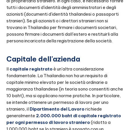
al proprietario straniero. In ogni caso, è necessario fornire
tutti i documenti d'identità degli amministratori e degli
azionisti (documenti d'identità thailandesi o passaporti
stranieri). Se gli azionisti o i direttori stranieri non si
trovano in Thailandia per firmare i documenti societari,
possono firmare i documenti dall'estero e restituirli alla
persona incaricata della registrazione della società.
Capitale dell'azienda
Il
capitale registrato
è un'altra considerazione
fondamentale. La Thailandia non ha un requisito di
capitale minimo elevato per le società ordinarie a
maggioranza thailandese (in teoria sono consentiti anche
10 baht), ma si applicano norme pratiche. In particolare,
se intende ottenere un permesso di lavoro per uno
straniero, il
Dipartimento del Lavoro
richiede
generalmente
2.000.000 baht di capitale registrato
per ogni permesso di lavoro straniero
(ridotto a
1.000.000 baht se lo straniero è sposato con un