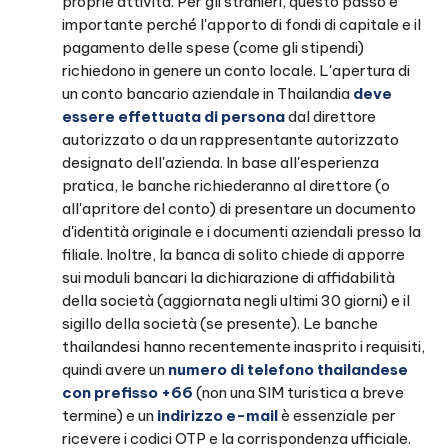
proprie attività. Per gli stranieri, questo passo è
importante perché l'apporto di fondi di capitale e il
pagamento delle spese (come gli stipendi)
richiedono in genere un conto locale. L'apertura di
un conto bancario aziendale in Thailandia
deve
essere effettuata di persona
dal direttore
autorizzato o da un rappresentante autorizzato
designato dell'azienda. In base all'esperienza
pratica, le banche richiederanno al direttore (o
all'apritore del conto) di presentare un documento
d'identità originale e i documenti aziendali presso la
filiale. Inoltre, la banca di solito chiede di apporre
sui moduli bancari la dichiarazione di affidabilità
della società (aggiornata negli ultimi 30 giorni) e il
sigillo della società (se presente). Le banche
thailandesi hanno recentemente inasprito i requisiti,
quindi avere un
numero di telefono thailandese
con prefisso +66
(non una SIM turistica a breve
termine) e un
indirizzo e-mail
è essenziale per
ricevere i codici OTP e la corrispondenza ufficiale.