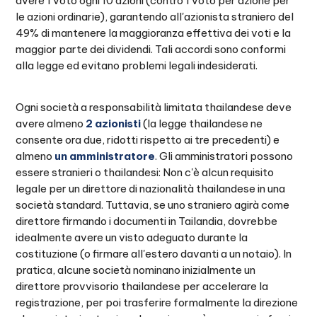
avere 1 voto ogni 10 azioni (contro 1 voto per azione per
le azioni ordinarie), garantendo all'azionista straniero del
49% di mantenere la maggioranza effettiva dei voti e la
maggior parte dei dividendi. Tali accordi sono conformi
alla legge ed evitano problemi legali indesiderati.
Ogni società a responsabilità limitata thailandese deve
avere almeno
2 azionisti
(la legge thailandese ne
consente ora due, ridotti rispetto ai tre precedenti) e
almeno
un amministratore
. Gli amministratori possono
essere stranieri o thailandesi: Non c'è alcun requisito
legale per un direttore di nazionalità thailandese in una
società standard. Tuttavia, se uno straniero agirà come
direttore firmando i documenti in Tailandia, dovrebbe
idealmente avere un visto adeguato durante la
costituzione (o firmare all'estero davanti a un notaio). In
pratica, alcune società nominano inizialmente un
direttore provvisorio thailandese per accelerare la
registrazione, per poi trasferire formalmente la direzione