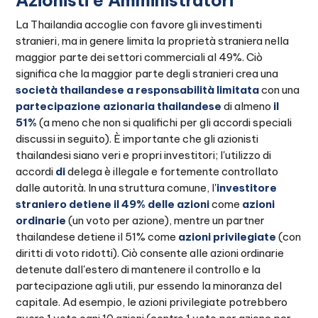
Azionisti e Amministratori
La Thailandia accoglie con favore gli investimenti
stranieri, ma in genere limita la proprietà straniera nella
maggior parte dei settori commerciali al 49%. Ciò
significa che la maggior parte degli stranieri crea una
società thailandese a responsabilità limitata
con una
partecipazione azionaria thailandese
di almeno
il
51%
(a meno che non si qualifichi per gli accordi speciali
discussi in seguito). È importante che gli azionisti
thailandesi siano veri e propri investitori; l'utilizzo di
accordi
di
delega è illegale e fortemente controllato
dalle autorità. In una struttura comune, l'
investitore
straniero detiene il 49% delle azioni
come
azioni
ordinarie
(un voto per azione), mentre un partner
thailandese detiene il 51% come
azioni privilegiate
(con
diritti di voto ridotti). Ciò consente alle azioni ordinarie
detenute dall'estero di mantenere il controllo e la
partecipazione agli utili, pur essendo la minoranza del
capitale. Ad esempio, le azioni privilegiate potrebbero