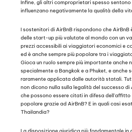
Infine, gli altri comproprietari spesso sentono c
influenzano negativamente la qualità della vit
I sostenitori di AirBnB rispondono che AirBnB 
delle start-up più valutate al mondo con un valo
prezzi accessibili ai viaggiatori economici e co
ed è anche sempre più popolare tra i viaggiato
Gioca un ruolo sempre più importante anche nel
specialmente a Bangkok e a Phuket, e anche se 
raramente applicata dalle autorità statali. Tut
non dicono nulla sulla legalità del successo di
che possono essere citati in difesa dell'affitt
popolare grazie ad AirBnB? E in quali casi esat
Thailandia?
La disposizione giuridica più fondamentale in