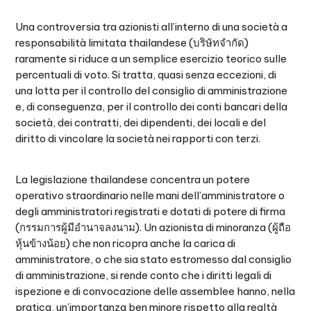
(Dika) da conoscere
Una controversia tra azionisti all’interno di una società a
Una panoramica generale: una procedura pratica
9.
per le controversie tra azionisti di minoranza
responsabilità limitata thailandese (บริษัทจำกัด)
raramente si riduce a un semplice esercizio teorico sulle
Errori comuni nelle controversie tra azionisti di
10.
percentuali di voto. Si tratta, quasi senza eccezioni, di
minoranza
una lotta per il controllo del consiglio di amministrazione
In che modo Juslaws & Consult può aiutarvi
11.
e, di conseguenza, per il controllo dei conti bancari della
società, dei contratti, dei dipendenti, dei locali e del
Domande frequenti
12.
diritto di vincolare la società nei rapporti con terzi.
La legislazione thailandese concentra un potere
operativo straordinario nelle mani dell’amministratore o
degli amministratori registrati e dotati di potere di firma
(กรรมการผู้มีอำนาจลงนาม). Un azionista di minoranza (ผู้ถือ
หุ้นข้างน้อย) che non ricopra anche la carica di
amministratore, o che sia stato estromesso dal consiglio
di amministrazione, si rende conto che i diritti legali di
ispezione e di convocazione delle assemblee hanno, nella
pratica, un’importanza ben minore rispetto alla realtà